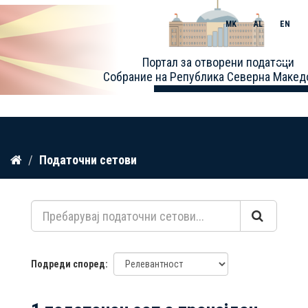
MK
AL
EN
Toggle
Портал за отворени податоци
naviga
Собрание на Република Северна Макед
Прескокнете
Податочни сетови
до
содржина
Подреди според