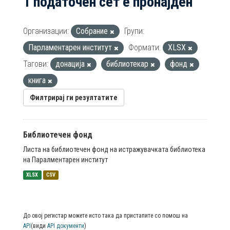
1 податочен сет е пронајден
Организации:
Собрание
Групи:
Парламентарен институт
Формати:
XLSX
Тагови:
донација
библиотекар
фонд
книга
Филтрирај ги резултатите
Библиотечен фонд
Листа на библиотечен фонд на истражувачката библиотека
на Паралментарен институт
XLSX
CSV
До овој регистар можете исто така да пристапите со помош на
API
(види
API документи
)