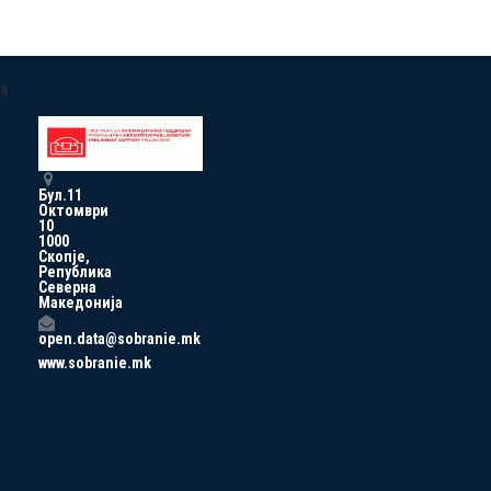
a
Бул.11
Октомври
10
1000
Скопје,
Република
Северна
Македонија
open.data@sobranie.mk
www.sobranie.mk