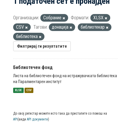
1 податочен сет е пронајден
Организации:
Собрание
Формати:
XLSX
CSV
Тагови:
донација
библиотекар
библиотека
Филтрирај ги резултатите
Библиотечен фонд
Листа на библиотечен фонд на истражувачката библиотека
на Паралментарен институт
XLSX
CSV
До овој регистар можете исто така да пристапите со помош на
API
(види
API документи
)