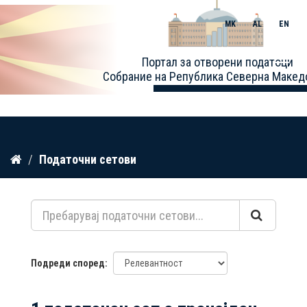
MK
AL
EN
Toggle
Портал за отворени податоци
naviga
Собрание на Република Северна Макед
Прескокнете
Податочни сетови
до
содржина
Подреди според