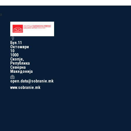
a
Бул.11
Октомври
10
1000
Скопје,
Република
Северна
Македонија
open.data@sobranie.mk
www.sobranie.mk