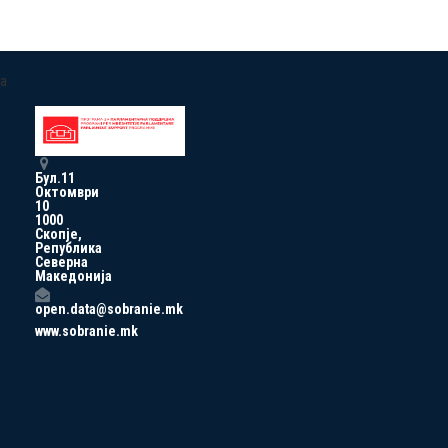
a
Бул.11
Октомври
10
1000
Скопје,
Република
Северна
Македонија
open.data@sobranie.mk
www.sobranie.mk