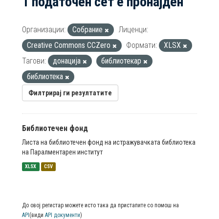
1 податочен сет е пронајден
Организации:
Собрание
Лиценци:
Creative Commons CCZero
Формати:
XLSX
Тагови:
донација
библиотекар
библиотека
Филтрирај ги резултатите
Библиотечен фонд
Листа на библиотечен фонд на истражувачката библиотека
на Паралментарен институт
XLSX
CSV
До овој регистар можете исто така да пристапите со помош на
API
(види
API документи
)