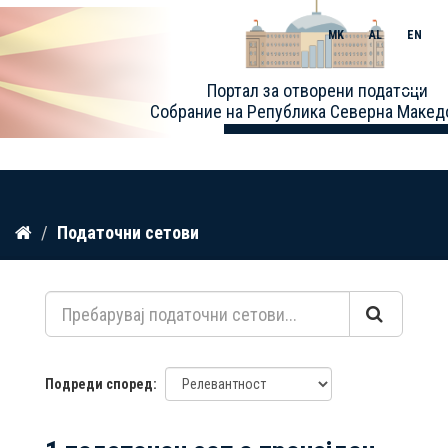
MK
AL
EN
Toggle
Портал за отворени податоци
naviga
Собрание на Република Северна Макед
Прескокнете
Податочни сетови
до
содржина
Подреди според