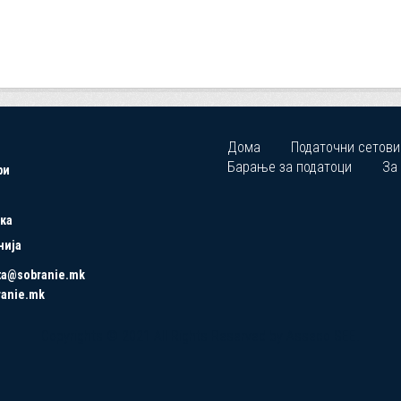
Дома
Податочни сетови
Барање за податоци
За
ри
ка
нија
ta@sobranie.mk
ranie.mk
Copyrights © 2021 All Rights Reserved by Asseco SEE.