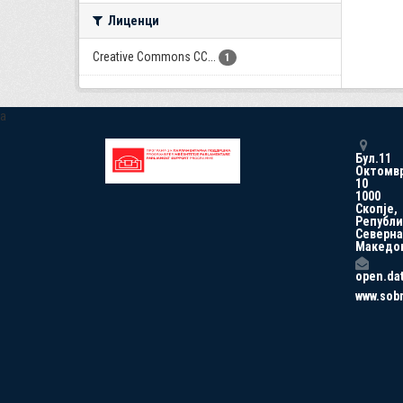
Лиценци
Creative Commons CC...
1
a
Бул.11
Октомв
10
1000
Скопје,
Републи
Северна
Македо
open.da
www.sob