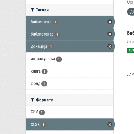
Орг
Тагови
д
библиотека
1
Би
библиотекар
1
Лис
донација
1
XL
истражувања
1
книга
1
До о
фонд
1
Формати
CSV
1
XLSX
1