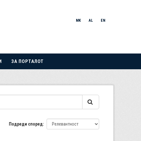
MK
AL
EN
И
ЗА ПОРТАЛОТ
Подреди според