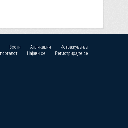
Вести
Апликации
Истражувања
 порталот
Најави се
Регистрирајте се