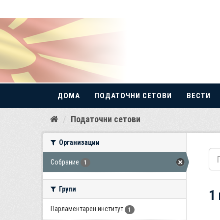
ДОМА
ПОДАТОЧНИ СЕТОВИ
ВЕСТИ
Прескокнете
Податочни сетови
до
содржина
Организации
Собрание
1
Групи
1
Парламентарен институт
1