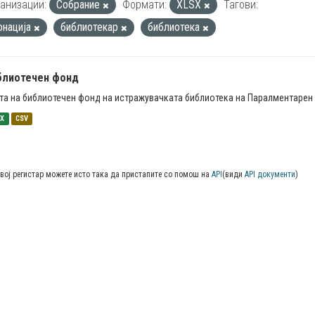
анизации:
Собрание
Формати:
XLSX
Тагови:
онација
библиотекар
библиотека
блиотечен фонд
та на библиотечен фонд на истражувачката библиотека на Паралментарен 
SX
CSV
вој регистар можете исто така да пристапите со помош на
API
(види
API документи
)