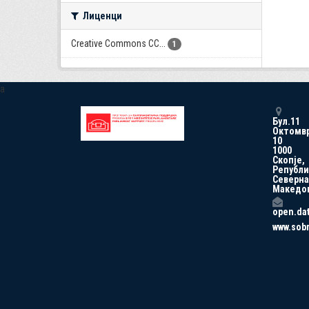
Лиценци
Creative Commons CC...
1
a
Бул.11
Октомв
10
1000
Скопје,
Републи
Северна
Македо
open.da
www.sob