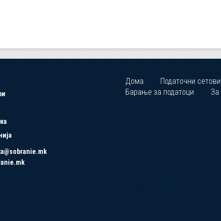
Дома
Податочни сетови
Барање за податоци
За
ри
ка
нија
ta@sobranie.mk
ranie.mk
Copyrights © 2021 All Rights Reserved by Asseco SEE.