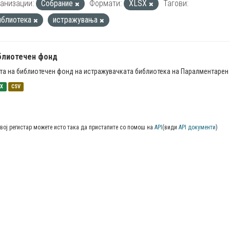
анизации:
Собрание
Формати:
XLSX
Тагови:
иблиотека
истражувања
блиотечен фонд
та на библиотечен фонд на истражувачката библиотека на Паралментарен 
SX
CSV
вој регистар можете исто така да пристапите со помош на
API
(види
API документи
)