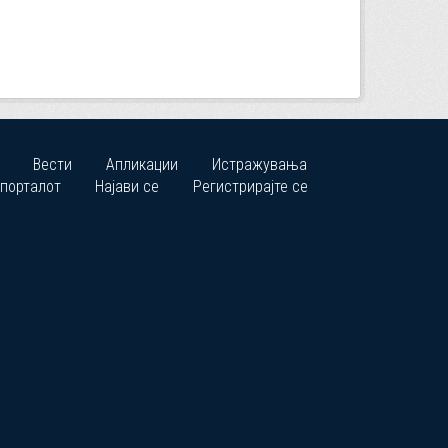
Вести
Апликации
Истражувања
 порталот
Најави се
Регистрирајте се