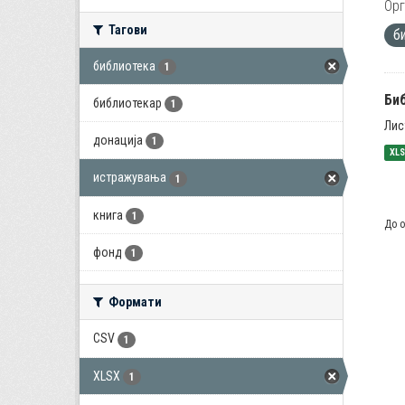
Орг
Тагови
б
библиотека
1
Би
библиотекар
1
Лис
донација
1
XL
истражувања
1
книга
1
До о
фонд
1
Формати
CSV
1
XLSX
1