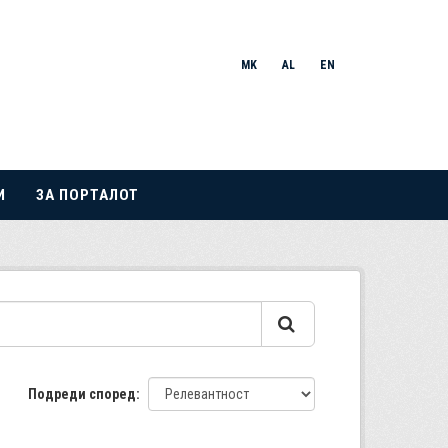
MK
AL
EN
И
ЗА ПОРТАЛОТ
Подреди според