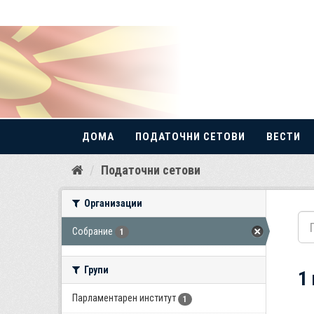
ДОМА
ПОДАТОЧНИ СЕТОВИ
ВЕСТИ
Прескокнете
Податочни сетови
до
содржина
Организации
Собрание
1
Групи
1
Парламентарен институт
1