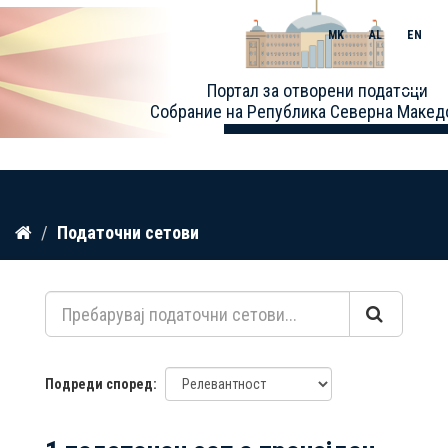
MK
AL
EN
Toggle
Портал за отворени податоци
naviga
Собрание на Република Северна Макед
Прескокнете
Податочни сетови
до
содржина
Подреди според