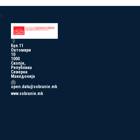
a
Бул.11
Октомври
10
1000
Скопје,
Република
Северна
Македонија
open.data@sobranie.mk
www.sobranie.mk