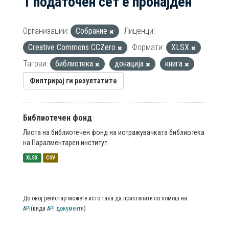
1 податочен сет е пронајден
Организации:
Собрание
Лиценци:
Creative Commons CCZero
Формати:
XLSX
Тагови:
библиотека
донација
книга
Филтрирај ги резултатите
Библиотечен фонд
Листа на библиотечен фонд на истражувачката библиотека
на Паралментарен институт
XLSX
CSV
До овој регистар можете исто така да пристапите со помош на
API
(види
API документи
)