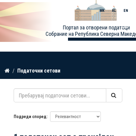
MK
AL
EN
Toggle
Портал за отворени податоци
naviga
Собрание на Република Северна Макед
Прескокнете
Податочни сетови
до
содржина
Подреди според