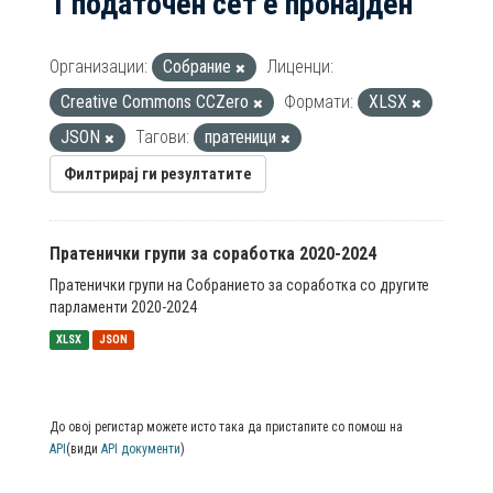
1 податочен сет е пронајден
Организации:
Собрание
Лиценци:
Creative Commons CCZero
Формати:
XLSX
JSON
Тагови:
пратеници
Филтрирај ги резултатите
Пратенички групи за соработка 2020-2024
Пратенички групи на Собранието за соработка со другите
парламенти 2020-2024
XLSX
JSON
До овој регистар можете исто така да пристапите со помош на
API
(види
API документи
)