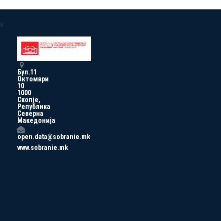
a
Бул.11
Октомври
10
1000
Скопје,
Република
Северна
Македонија
open.data@sobranie.mk
www.sobranie.mk