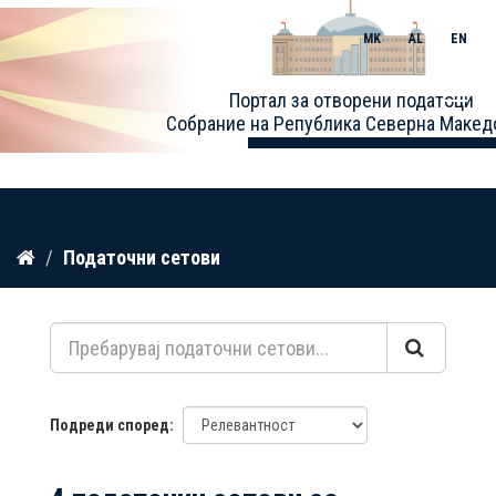
MK
AL
EN
Toggle
Портал за отворени податоци
naviga
Собрание на Република Северна Макед
Прескокнете
Податочни сетови
до
содржина
Подреди според