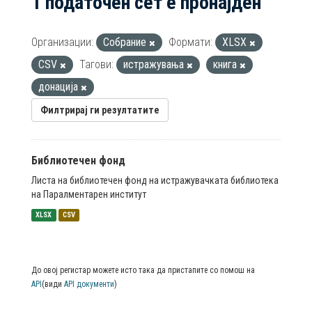
1 податочен сет е пронајден
Организации:
Собрание
Формати:
XLSX
CSV
Тагови:
истражувања
книга
донација
Филтрирај ги резултатите
Библиотечен фонд
Листа на библиотечен фонд на истражувачката библиотека
на Паралментарен институт
XLSX
CSV
До овој регистар можете исто така да пристапите со помош на
API
(види
API документи
)