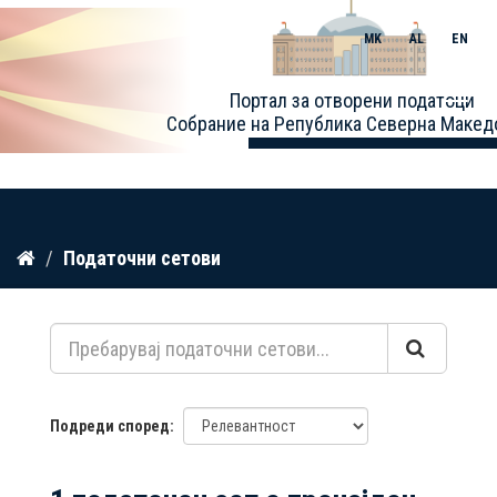
MK
AL
EN
Toggle
Портал за отворени податоци
naviga
Собрание на Република Северна Макед
Прескокнете
Податочни сетови
до
содржина
Подреди според