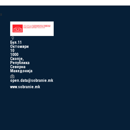
a
Бул.11
Октомври
10
1000
Скопје,
Република
Северна
Македонија
open.data@sobranie.mk
www.sobranie.mk