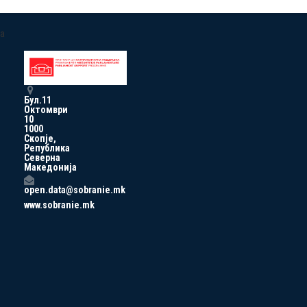
a
Бул.11
Октомври
10
1000
Скопје,
Република
Северна
Македонија
open.data@sobranie.mk
www.sobranie.mk