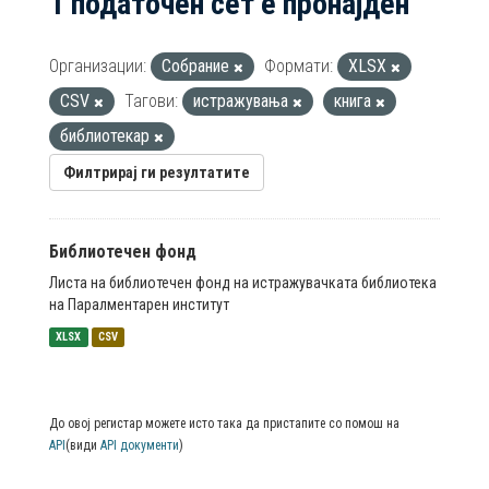
1 податочен сет е пронајден
Организации:
Собрание
Формати:
XLSX
CSV
Тагови:
истражувања
книга
библиотекар
Филтрирај ги резултатите
Библиотечен фонд
Листа на библиотечен фонд на истражувачката библиотека
на Паралментарен институт
XLSX
CSV
До овој регистар можете исто така да пристапите со помош на
API
(види
API документи
)