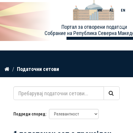
MK
AL
EN
Toggle
Портал за отворени податоци
naviga
Собрание на Република Северна Макед
Прескокнете
Податочни сетови
до
содржина
Подреди според