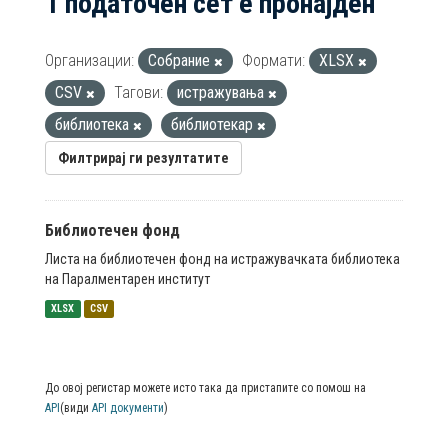
1 податочен сет е пронајден
Организации:
Собрание
Формати:
XLSX
CSV
Тагови:
истражувања
библиотека
библиотекар
Филтрирај ги резултатите
Библиотечен фонд
Листа на библиотечен фонд на истражувачката библиотека
на Паралментарен институт
XLSX
CSV
До овој регистар можете исто така да пристапите со помош на
API
(види
API документи
)