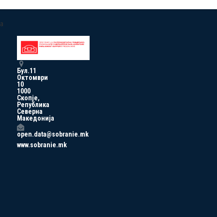
a
Бул.11
Октомври
10
1000
Скопје,
Република
Северна
Македонија
open.data@sobranie.mk
www.sobranie.mk