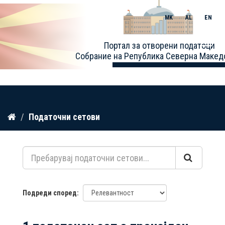
MK
AL
EN
Toggle
Портал за отворени податоци
naviga
Собрание на Република Северна Макед
Прескокнете
Податочни сетови
до
содржина
Подреди според