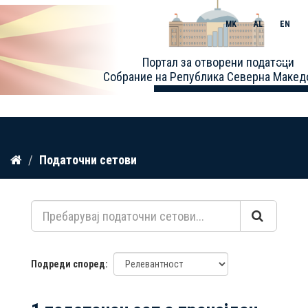
MK
AL
EN
Toggle
Портал за отворени податоци
naviga
Собрание на Република Северна Макед
Прескокнете
Податочни сетови
до
содржина
Подреди според