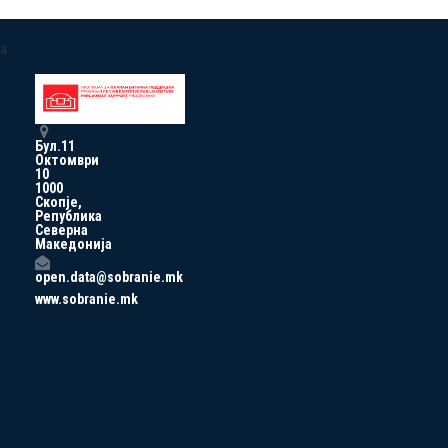
a
Бул.11
Октомври
10
1000
Скопје,
Република
Северна
Македонија
open.data@sobranie.mk
www.sobranie.mk