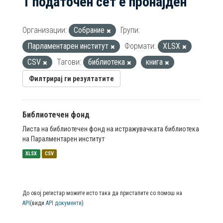
1 податочен сет е пронајден
Организации:
Собрание
Групи:
Парламентарен институт
Формати:
XLSX
CSV
Тагови:
библиотека
книга
Филтрирај ги резултатите
Библиотечен фонд
Листа на библиотечен фонд на истражувачката библиотека
на Паралментарен институт
XLSX
CSV
До овој регистар можете исто така да пристапите со помош на
API
(види
API документи
)