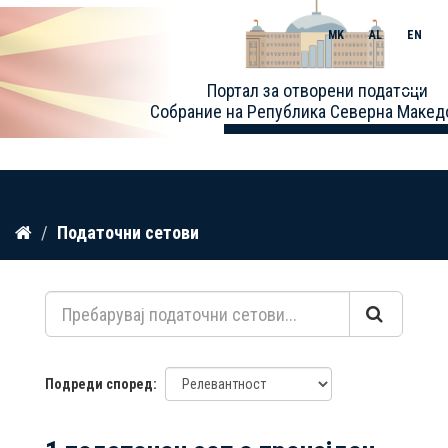
MK
AL
EN
Toggle
Портал за отворени податоци
naviga
Собрание на Република Северна Макед
Прескокнете
Податочни сетови
до
содржина
Подреди според