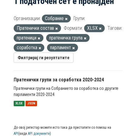
1 податочен сет е пронајден
Организации:
Собрание
Групи:
Пратенички состав
Формати:
XLSX
Тагови:
пратеници
пратеничка група
соработка
парламент
Филтрирај ги резултатите
Пратенички групи за соработка 2020-2024
Пратенички групи на Собранието за соработка со другите
парламенти 2020-2024
XLSX
JSON
До овој регистар можете исто така да пристапите со помош на
API
(види
API документи
)