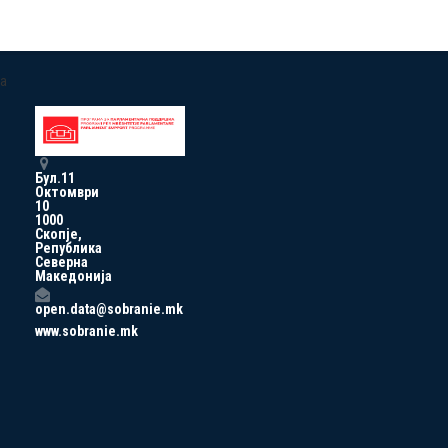
a
Бул.11
Октомври
10
1000
Скопје,
Република
Северна
Македонија
open.data@sobranie.mk
www.sobranie.mk