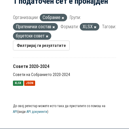
1 податочен сет е пронајден
Организации:
Собрание
Групи:
Пратенички состав
Формати:
XLSX
Тагови:
буџетски совет
Филтрирај ги резултатите
Совети 2020-2024
Совети на Собранието 2020-2024
XLSX
JSON
До овој регистар можете исто така да пристапите со помош на
API
(види
API документи
)