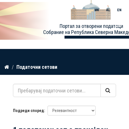
MK
AL
EN
Toggle
Портал за отворени податоци
naviga
Собрание на Република Северна Макед
Прескокнете
Податочни сетови
до
содржина
Подреди според