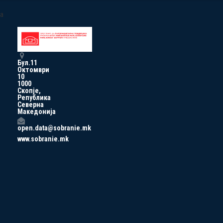
a
Бул.11
Октомври
10
1000
Скопје,
Република
Северна
Македонија
open.data@sobranie.mk
www.sobranie.mk