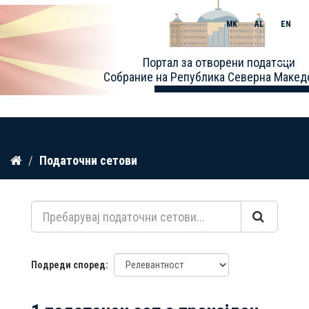
MK
AL
EN
Toggle
Портал за отворени податоци
naviga
Собрание на Република Северна Макед
Прескокнете
Податочни сетови
до
содржина
Подреди според