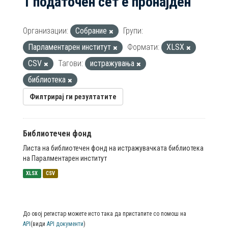
1 податочен сет е пронајден
Организации:
Собрание
Групи:
Парламентарен институт
Формати:
XLSX
CSV
Тагови:
истражувања
библиотека
Филтрирај ги резултатите
Библиотечен фонд
Листа на библиотечен фонд на истражувачката библиотека
на Паралментарен институт
XLSX
CSV
До овој регистар можете исто така да пристапите со помош на
API
(види
API документи
)