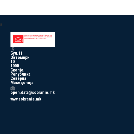
a
Бул.11
Октомври
10
1000
Скопје,
Република
Северна
Македонија
open.data@sobranie.mk
www.sobranie.mk