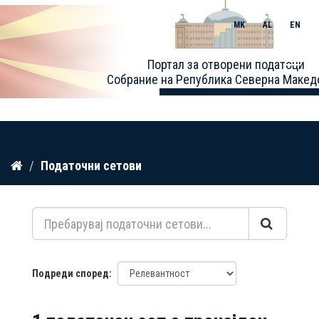
MK
AL
EN
Toggle
Портал за отворени податоци
naviga
Собрание на Република Северна Макед
Прескокнете
Податочни сетови
до
содржина
Подреди според