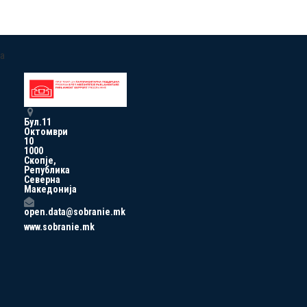
a
Бул.11
Октомври
10
1000
Скопје,
Република
Северна
Македонија
open.data@sobranie.mk
www.sobranie.mk