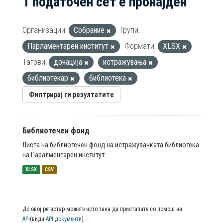
1 податочен сет е пронајден
Организации:
Собрание
Групи:
Парламентарен институт
Формати:
XLSX
Тагови:
донација
истражувања
библиотекар
библиотека
Филтрирај ги резултатите
Библиотечен фонд
Листа на библиотечен фонд на истражувачката библиотека
на Паралментарен институт
XLSX
CSV
До овој регистар можете исто така да пристапите со помош на
API
(види
API документи
)