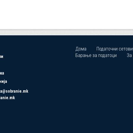
Дома
Податочни сетови
Барање за податоци
За
ри
ка
нија
ta@sobranie.mk
ranie.mk
Copyrights © 2021 All Rights Reserved by Asseco SEE.