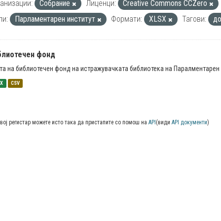
анизации:
Собрание
Лиценци:
Creative Commons CCZero
пи:
Парламентарен институт
Формати:
XLSX
Тагови:
до
блиотечен фонд
та на библиотечен фонд на истражувачката библиотека на Паралментарен 
SX
CSV
вој регистар можете исто така да пристапите со помош на
API
(види
API документи
)