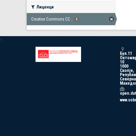
Лиценци
Creative Commons CC...
1
a
Бул.11
Октомв
10
1000
Скопје,
Републи
Северна
Македо
open.da
www.sob