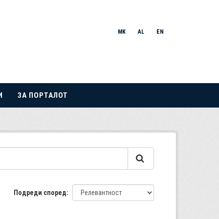
MK
AL
EN
И
ЗА ПОРТАЛОТ
Подреди според