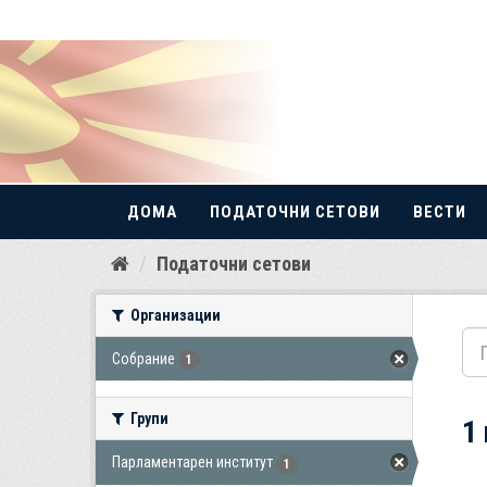
ДОМА
ПОДАТОЧНИ СЕТОВИ
ВЕСТИ
Прескокнете
Податочни сетови
до
содржина
Организации
Собрание
1
Групи
1
Парламентарен институт
1