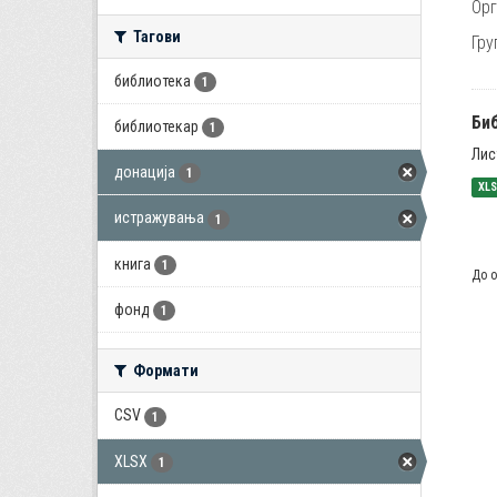
Орг
Тагови
Гру
библиотека
1
Би
библиотекар
1
Лис
донација
1
XL
истражувања
1
книга
1
До о
фонд
1
Формати
CSV
1
XLSX
1