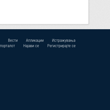
Вести
Апликации
Истражувања
 порталот
Најави се
Регистрирајте се