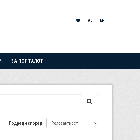
MK
AL
EN
И
ЗА ПОРТАЛОТ
Подреди според