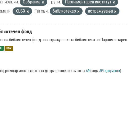
анизации:
Собрание
Групи:
Парламентарен институт
рмати:
XLSX
Тагови:
библиотекар
истражувања
блиотечен фонд
та на библиотечен фонд на истражувачката библиотека на Паралментарен 
SX
CSV
вој регистар можете исто така да пристапите со помош на
API
(види
API документи
)