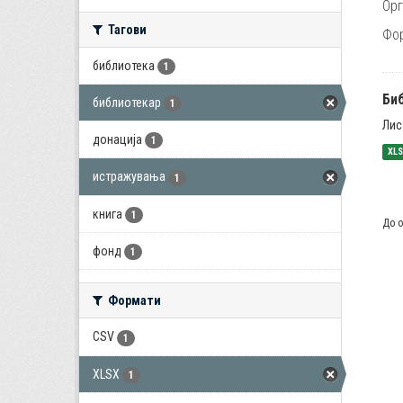
Орг
Тагови
Фо
библиотека
1
Би
библиотекар
1
Лис
донација
1
XL
истражувања
1
книга
1
До о
фонд
1
Формати
CSV
1
XLSX
1