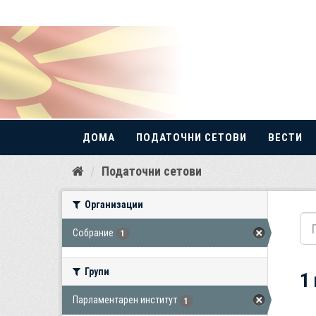
ДОМА
ПОДАТОЧНИ СЕТОВИ
ВЕСТИ
Прескокнете
Податочни сетови
до
содржина
Организации
Собрание
1
Групи
1
Парламентарен институт
1