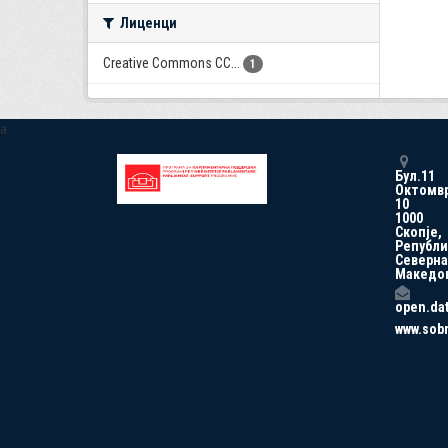
Лиценци
Creative Commons CC...
1
a
Бул.11
Октомв
10
1000
Скопје,
Републи
Северна
Македо
open.da
www.sob