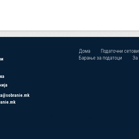
Дома
Податочни сетови
Барање за податоци
За
ри
ка
нија
ta@sobranie.mk
ranie.mk
Copyrights © 2021 All Rights Reserved by Asseco SEE.