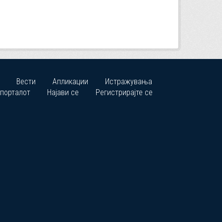
Вести
Апликации
Истражувања
 порталот
Најави се
Регистрирајте се