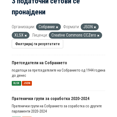
3 податочни сетови се
пронајдени
Организации:
Собрание
Формати:
JSON
XLSX
Лиценци:
Creative Commons CCZero
Филтрирај ги резултатите
Претседатели на Собранието
податоци за претседателите на Собранието од 1944 година
до денес
XLSX
JSON
Пратенички групи за соработка 2020-2024
Пратенички групи на Собранието за соработка со другите
парламенти 2020-2024