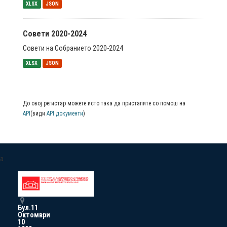
XLSX
JSON
Совети 2020-2024
Совети на Собранието 2020-2024
XLSX
JSON
До овој регистар можете исто така да пристапите со помош на
API
(види
API документи
)
a
Бул.11
Октомври
10