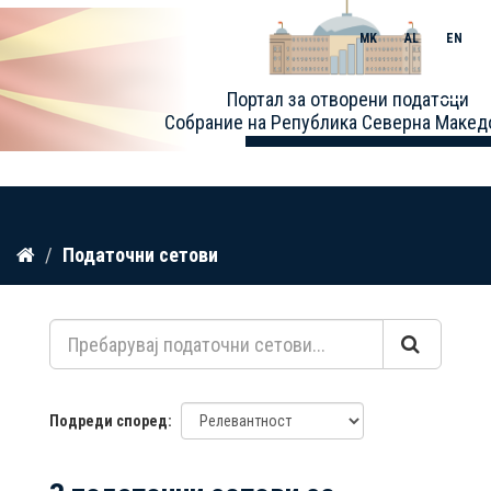
MK
AL
EN
Toggle
Портал за отворени податоци
naviga
Собрание на Република Северна Макед
Прескокнете
Податочни сетови
до
содржина
Подреди според