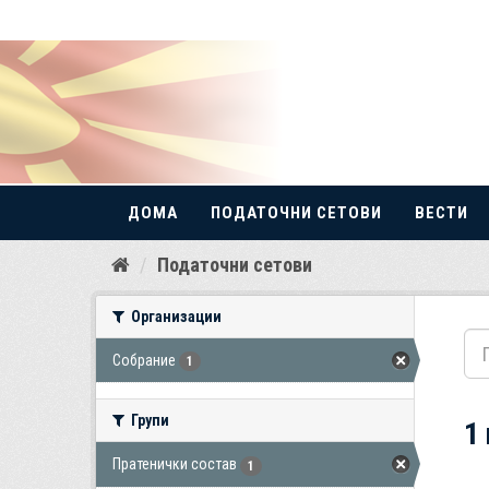
ДОМА
ПОДАТОЧНИ СЕТОВИ
ВЕСТИ
Прескокнете
Податочни сетови
до
содржина
Организации
Собрание
1
Групи
1
Пратенички состав
1