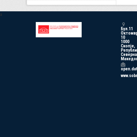
a
Бул.11
Октомв
10
1000
Скопје,
Републи
Северна
Македо
open.da
www.sob