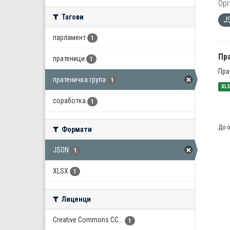
Орг
Тагови
J
парламент
1
Пра
пратеници
1
Пра
пратеничка група
1
XL
соработка
1
До о
Формати
JSON
1
XLSX
1
Лиценци
Creative Commons CC...
1