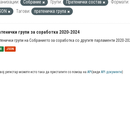
анизации:
Собрание
Групи:
Пратенички состав
Формати:
SON
Тагови:
пратеничка група
тенички групи за соработка 2020-2024
тенички групи на Собранието за соработка со другите парламенти 2020-20
SX
JSON
вој регистар можете исто така да пристапите со помош на
API
(види
API документи
)