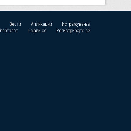
Вести
Апликации
Истражувања
 порталот
Најави се
Регистрирајте се