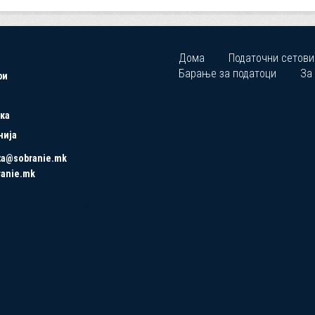
Дома
Податочни сетови
Барање за податоци
За
ри
ка
нија
ta@sobranie.mk
ranie.mk
Copyrights © 2021 All Rights Reserved by Asseco SEE.