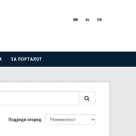
MK
AL
EN
И
ЗА ПОРТАЛОТ
Подреди според