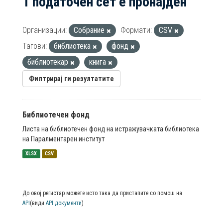
1 податочен сет е пронајден
Организации:
Собрание
Формати:
CSV
Тагови:
библиотека
фонд
библиотекар
книга
Филтрирај ги резултатите
Библиотечен фонд
Листа на библиотечен фонд на истражувачката библиотека
на Паралментарен институт
XLSX
CSV
До овој регистар можете исто така да пристапите со помош на
API
(види
API документи
)