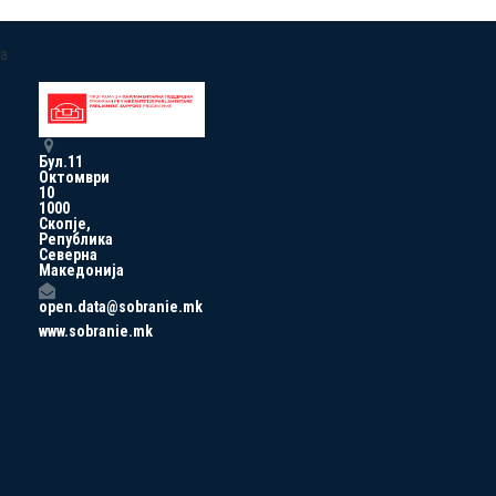
a
Бул.11
Октомври
10
1000
Скопје,
Република
Северна
Македонија
open.data@sobranie.mk
www.sobranie.mk