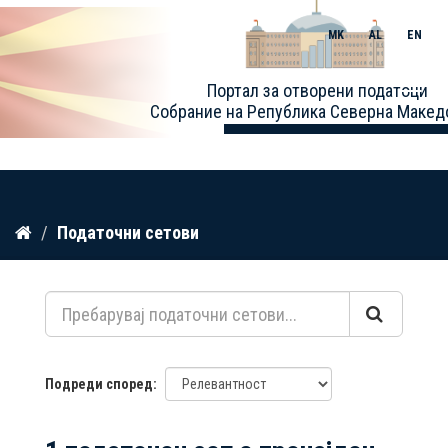
MK
AL
EN
Toggle
Портал за отворени податоци
naviga
Собрание на Република Северна Макед
Прескокнете
Податочни сетови
до
содржина
Подреди според