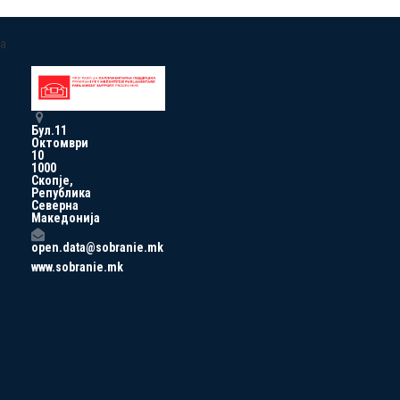
a
Бул.11
Октомври
10
1000
Скопје,
Република
Северна
Македонија
open.data@sobranie.mk
www.sobranie.mk