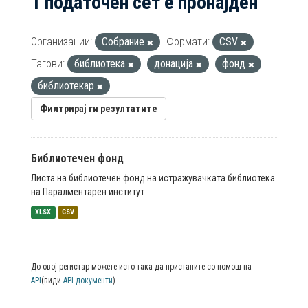
1 податочен сет е пронајден
Организации:
Собрание
Формати:
CSV
Тагови:
библиотека
донација
фонд
библиотекар
Филтрирај ги резултатите
Библиотечен фонд
Листа на библиотечен фонд на истражувачката библиотека
на Паралментарен институт
XLSX
CSV
До овој регистар можете исто така да пристапите со помош на
API
(види
API документи
)