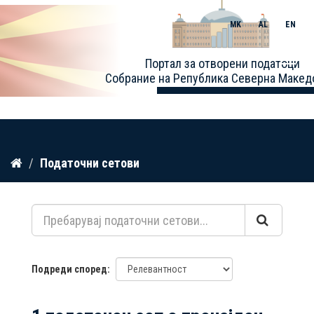
MK
AL
EN
Toggle
Портал за отворени податоци
naviga
Собрание на Република Северна Макед
Прескокнете
Податочни сетови
до
содржина
Подреди според