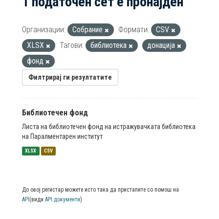
1 податочен сет е пронајден
Организации:
Собрание
Формати:
CSV
XLSX
Тагови:
библиотека
донација
фонд
Филтрирај ги резултатите
Библиотечен фонд
Листа на библиотечен фонд на истражувачката библиотека
на Паралментарен институт
XLSX
CSV
До овој регистар можете исто така да пристапите со помош на
API
(види
API документи
)