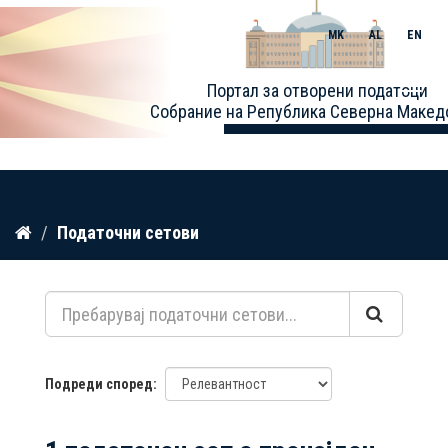
MK
AL
EN
Toggle
Портал за отворени податоци
naviga
Собрание на Република Северна Макед
Прескокнете
Податочни сетови
до
содржина
Подреди според