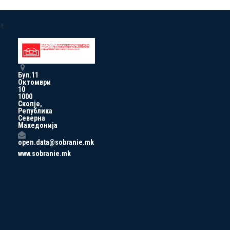
a
Бул.11
Октомври
10
1000
Скопје,
Република
Северна
Македонија
open.data@sobranie.mk
www.sobranie.mk