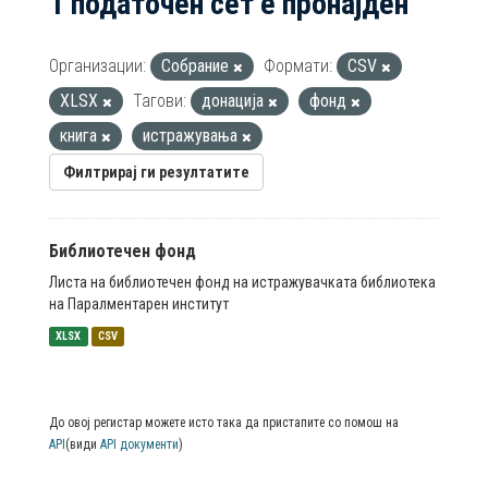
1 податочен сет е пронајден
Организации:
Собрание
Формати:
CSV
XLSX
Тагови:
донација
фонд
книга
истражувања
Филтрирај ги резултатите
Библиотечен фонд
Листа на библиотечен фонд на истражувачката библиотека
на Паралментарен институт
XLSX
CSV
До овој регистар можете исто така да пристапите со помош на
API
(види
API документи
)