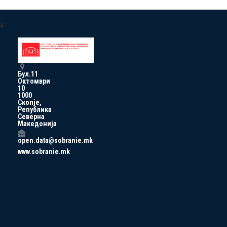
a
Бул.11
Октомври
10
1000
Скопје,
Република
Северна
Македонија
open.data@sobranie.mk
www.sobranie.mk