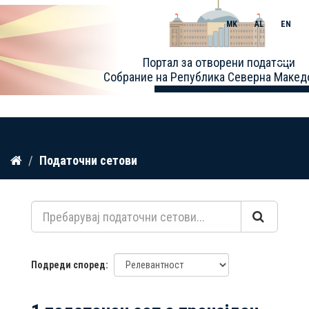
MK
AL
EN
Toggle
Портал за отворени податоци
naviga
Собрание на Република Северна Макед
Прескокнете
Податочни сетови
до
содржина
Подреди според