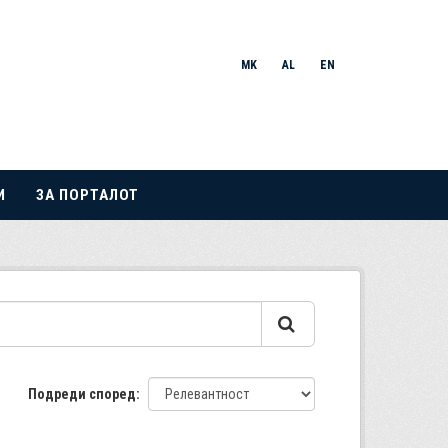
MK
AL
EN
И
ЗА ПОРТАЛОТ
Подреди според