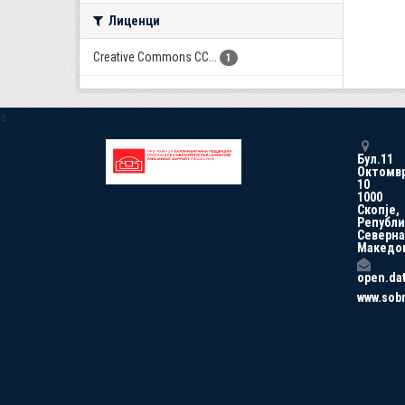
Лиценци
Creative Commons CC...
1
a
Бул.11
Октомв
10
1000
Скопје,
Републи
Северна
Македо
open.da
www.sob