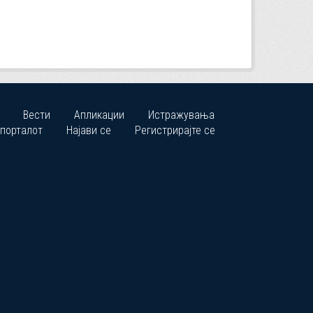
Вести
Апликации
Истражувања
 порталот
Најави се
Регистрирајте се