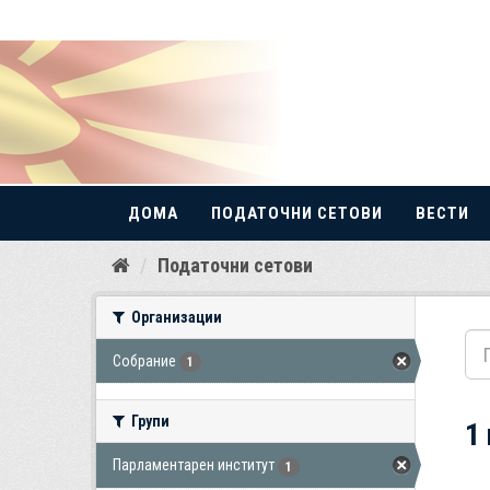
ДОМА
ПОДАТОЧНИ СЕТОВИ
ВЕСТИ
Прескокнете
Податочни сетови
до
содржина
Организации
Собрание
1
Групи
1
Парламентарен институт
1