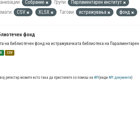
анизации:
Собрание
Групи:
Парламентарен институт
рмати:
CSV
XLSX
Тагови:
истражувања
фонд
блиотечен фонд
та на библиотечен фонд на истражувачката библиотека на Паралментарен 
SX
CSV
вој регистар можете исто така да пристапите со помош на
API
(види
API документи
)