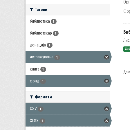
Орг
Тагови
Фо
библиотека
1
Би
библиотекар
1
Лис
донација
1
XL
истражувања
1
книга
1
До о
фонд
1
Формати
CSV
1
XLSX
1