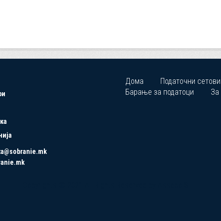
Дома
Податочни сетови
Барање за податоци
За
ри
ка
нија
ta@sobranie.mk
ranie.mk
Copyrights © 2021 All Rights Reserved by Asseco SEE.