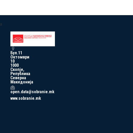
a
Бул.11
Октомври
10
1000
Скопје,
Република
Северна
Македонија
open.data@sobranie.mk
www.sobranie.mk