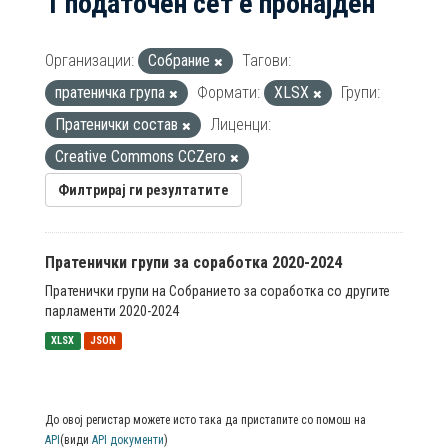
1 податочен сет е пронајден
Организации:
Собрание
Тагови:
пратеничка група
Формати:
XLSX
Групи:
Пратенички состав
Лиценци:
Creative Commons CCZero
Филтрирај ги резултатите
Пратенички групи за соработка 2020-2024
Пратенички групи на Собранието за соработка со другите
парламенти 2020-2024
XLSX
JSON
До овој регистар можете исто така да пристапите со помош на
API
(види
API документи
)