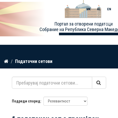
MK
AL
EN
Toggle
Портал за отворени податоци
naviga
Собрание на Република Северна Макед
Прескокнете
Податочни сетови
до
содржина
Подреди според