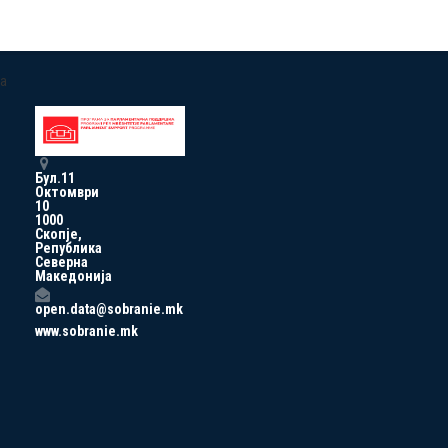
a
Бул.11
Октомври
10
1000
Скопје,
Република
Северна
Македонија
open.data@sobranie.mk
www.sobranie.mk