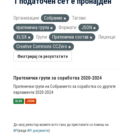
1 податочен сет е пронајден
Организации:
Собрание
Тагови:
пратеничка група
Формати:
JSON
XLSX
Групи:
Пратенички состав
Лиценци:
Creative Commons CCZero
Филтрирај ги резултатите
Пратенички групи за соработка 2020-2024
Пратенички групи на Собранието за соработка со другите
парламенти 2020-2024
XLSX
JSON
До овој регистар можете исто така да пристапите со помош на
API
(види
API документи
)