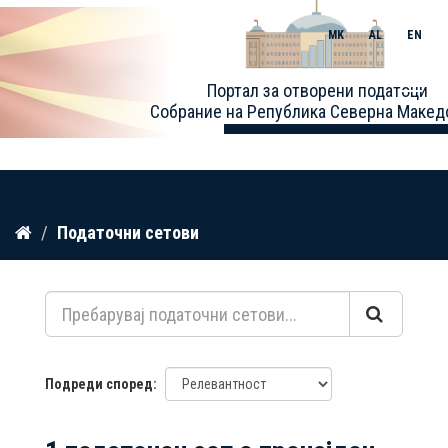
MK
AL
EN
Toggle
Портал за отворени податоци
naviga
Собрание на Република Северна Макед
Прескокнете
Податочни сетови
до
содржина
Подреди според