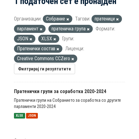
1 податочен сет е пронајден
Организации:
Собрание
Тагови:
пратеници
парламент
пратеничка група
Формати:
JSON
XLSX
Групи:
Пратенички состав
Лиценци:
Creative Commons CCZero
Филтрирај ги резултатите
Пратенички групи за соработка 2020-2024
Пратенички групи на Собранието за соработка со другите
парламенти 2020-2024
XLSX
JSON