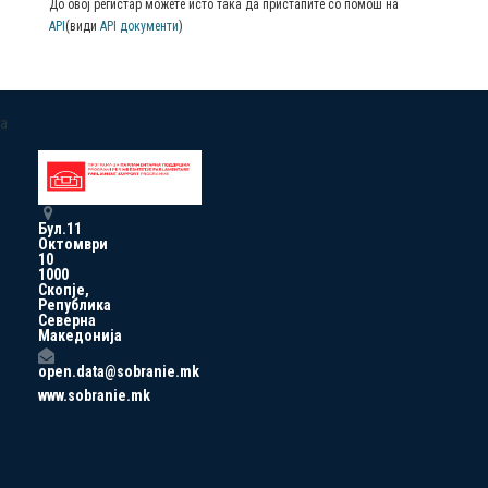
До овој регистар можете исто така да пристапите со помош на
API
(види
API документи
)
a
Бул.11
Октомври
10
1000
Скопје,
Република
Северна
Македонија
open.data@sobranie.mk
www.sobranie.mk