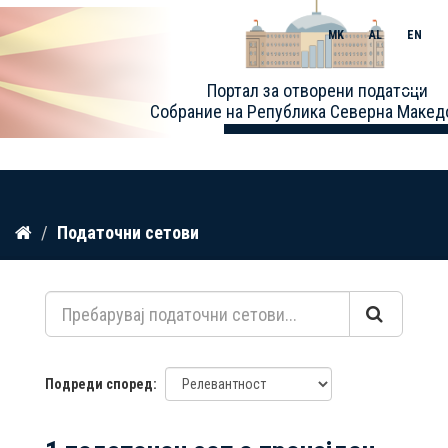
MK
AL
EN
Toggle
Портал за отворени податоци
naviga
Собрание на Република Северна Макед
Прескокнете
Податочни сетови
до
содржина
Подреди според