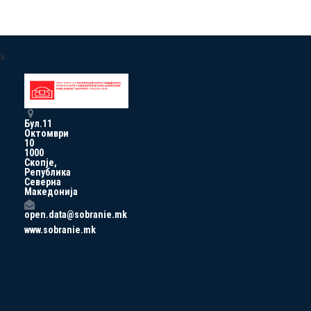
a
Бул.11
Октомври
10
1000
Скопје,
Република
Северна
Македонија
open.data@sobranie.mk
www.sobranie.mk