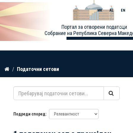
MK
AL
EN
Toggle
Портал за отворени податоци
naviga
Собрание на Република Северна Макед
Прескокнете
Податочни сетови
до
содржина
Подреди според