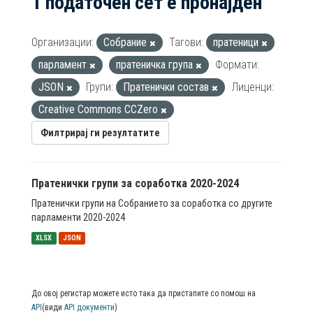
1 податочен сет е пронајден
Организации:
Собрание
Тагови:
пратеници
парламент
пратеничка група
Формати:
JSON
Групи:
Пратенички состав
Лиценци:
Creative Commons CCZero
Филтрирај ги резултатите
Пратенички групи за соработка 2020-2024
Пратенички групи на Собранието за соработка со другите
парламенти 2020-2024
XLSX
JSON
До овој регистар можете исто така да пристапите со помош на
API
(види
API документи
)