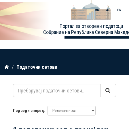
MK
AL
EN
Toggle
Портал за отворени податоци
naviga
Собрание на Република Северна Макед
Прескокнете
Податочни сетови
до
содржина
Подреди според