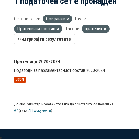
1 податочен сет е пронајден
Организации:
Собрание
Групи:
Пратенички состав
Тагови:
пратеник
Филтрирај ги резултатите
Пратеници 2020-2024
Податоци за парламентарниот состав 2020-2024
JSON
До овој регистар можете исто така да пристапите со помош на
API
(види
API документи
)
a