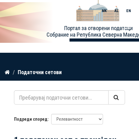
MK
AL
EN
Toggle
Портал за отворени податоци
naviga
Собрание на Република Северна Макед
Прескокнете
Податочни сетови
до
содржина
Подреди според