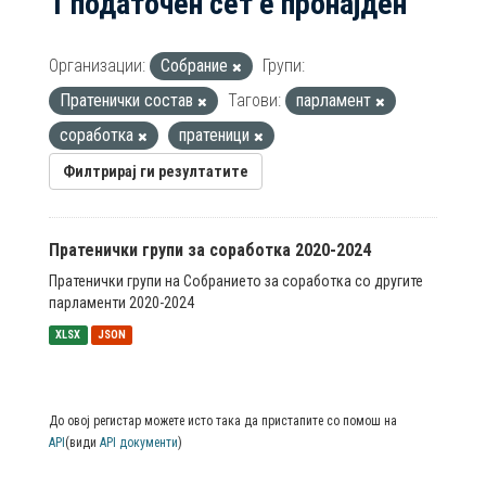
1 податочен сет е пронајден
Организации:
Собрание
Групи:
Пратенички состав
Тагови:
парламент
соработка
пратеници
Филтрирај ги резултатите
Пратенички групи за соработка 2020-2024
Пратенички групи на Собранието за соработка со другите
парламенти 2020-2024
XLSX
JSON
До овој регистар можете исто така да пристапите со помош на
API
(види
API документи
)