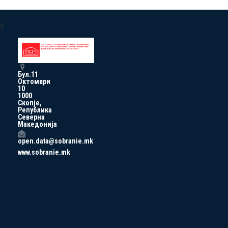
a
Бул.11
Октомври
10
1000
Скопје,
Република
Северна
Македонија
open.data@sobranie.mk
www.sobranie.mk