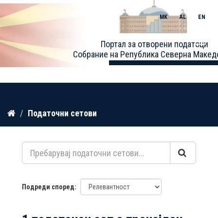
MK
AL
EN
Toggle
Портал за отворени податоци
naviga
Собрание на Република Северна Макед
Прескокнете
Податочни сетови
до
содржина
Подреди според