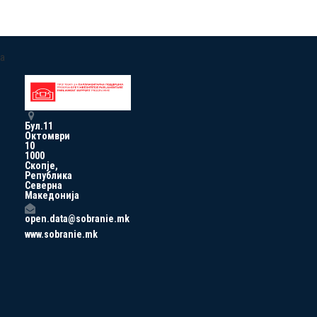
a
Бул.11
Октомври
10
1000
Скопје,
Република
Северна
Македонија
open.data@sobranie.mk
www.sobranie.mk