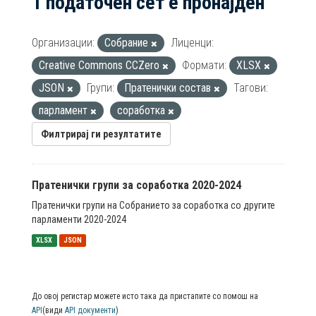
1 податочен сет е пронајден
Организации:
Собрание
Лиценци:
Creative Commons CCZero
Формати:
XLSX
JSON
Групи:
Пратенички состав
Тагови:
парламент
соработка
Филтрирај ги резултатите
Пратенички групи за соработка 2020-2024
Пратенички групи на Собранието за соработка со другите
парламенти 2020-2024
XLSX
JSON
До овој регистар можете исто така да пристапите со помош на
API
(види
API документи
)