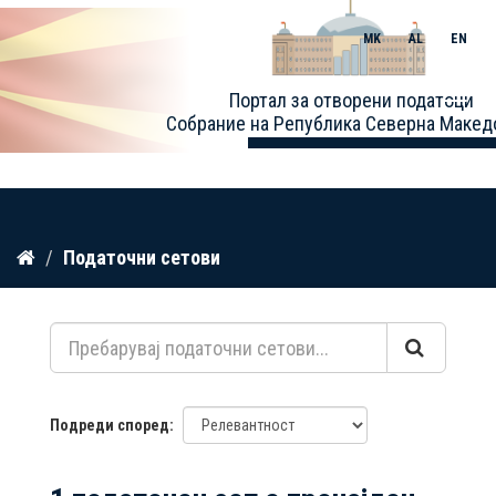
MK
AL
EN
Toggle
Портал за отворени податоци
naviga
Собрание на Република Северна Макед
Прескокнете
Податочни сетови
до
содржина
Подреди според