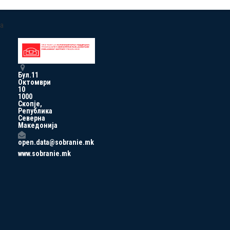
a
Бул.11
Октомври
10
1000
Скопје,
Република
Северна
Македонија
open.data@sobranie.mk
www.sobranie.mk