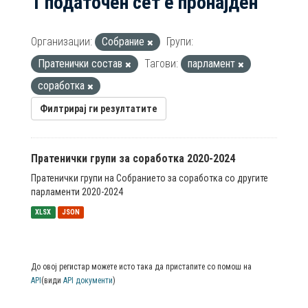
1 податочен сет е пронајден
Организации:
Собрание
Групи:
Пратенички состав
Тагови:
парламент
соработка
Филтрирај ги резултатите
Пратенички групи за соработка 2020-2024
Пратенички групи на Собранието за соработка со другите
парламенти 2020-2024
XLSX
JSON
До овој регистар можете исто така да пристапите со помош на
API
(види
API документи
)