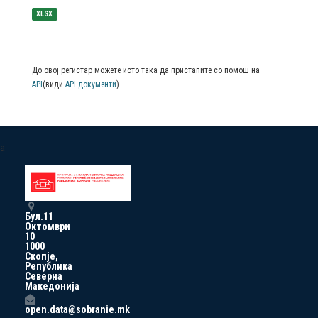
XLSX
До овој регистар можете исто така да пристапите со помош на
API
(види
API документи
)
a
Бул.11
Октомври
10
1000
Скопје,
Република
Северна
Македонија
open.data@sobranie.mk