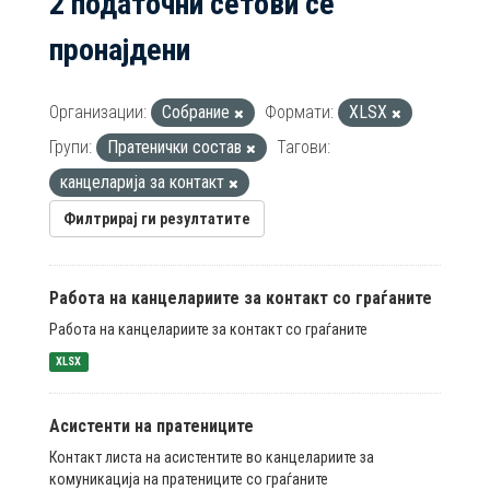
2 податочни сетови се
пронајдени
Организации:
Собрание
Формати:
XLSX
Групи:
Пратенички состав
Тагови:
канцеларија за контакт
Филтрирај ги резултатите
Работа на канцелариите за контакт со граѓаните
Работа на канцелариите за контакт со граѓаните
XLSX
Асистенти на пратениците
Контакт листа на асистентите во канцелариите за
комуникација на пратениците со граѓаните