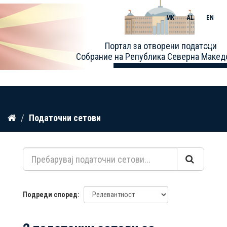
MK
AL
EN
Toggle
Портал за отворени податоци
naviga
Собрание на Република Северна Макед
Прескокнете
Податочни сетови
до
содржина
Подреди според