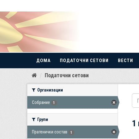
ДОМА
ПОДАТОЧНИ СЕТОВИ
ВЕСТИ
Прескокнете
Податочни сетови
до
содржина
Организации
Собрание
1
Групи
1
Пратенички состав
1