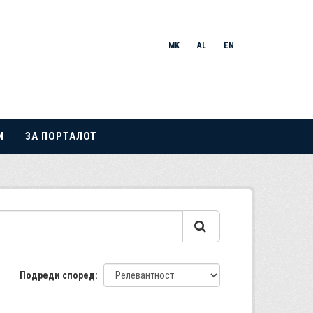
MK
AL
EN
И
ЗА ПОРТАЛОТ
Подреди според