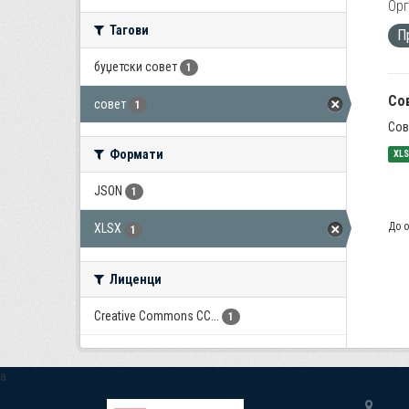
Орг
Тагови
П
буџетски совет
1
Со
совет
1
Сов
Формати
XL
JSON
1
До о
XLSX
1
Лиценци
Creative Commons CC...
1
a