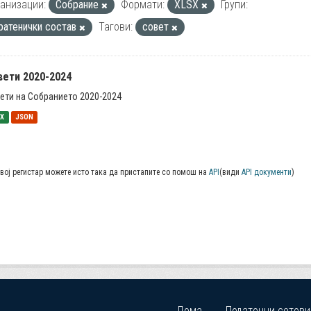
анизации:
Собрание
Формати:
XLSX
Групи:
ратенички состав
Тагови:
совет
вети 2020-2024
ети на Собранието 2020-2024
SX
JSON
вој регистар можете исто така да пристапите со помош на
API
(види
API документи
)
Дома
Податочни сетови