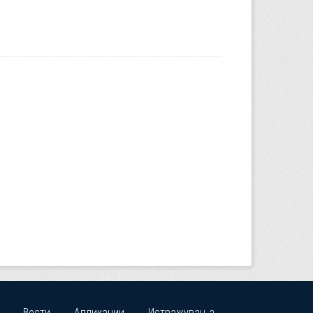
Вести
Апликации
Истражувања