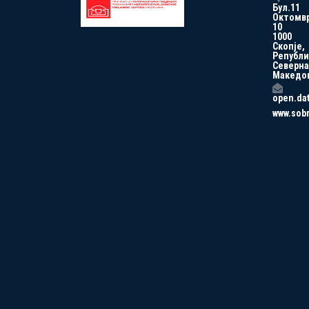
Бул.11
Октомв
10
1000
Скопје,
Републи
Северна
Македо
open.da
www.sob