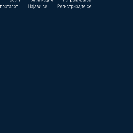
 порталот
Најави се
Регистрирајте се