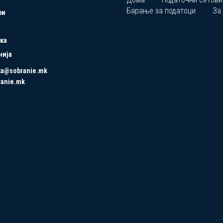
Барање за податоци
За
ри
ка
нија
ta@sobranie.mk
ranie.mk
Copyrights © 2021 All Rights Reserved by Asseco SEE.