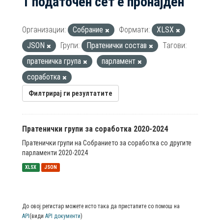
1 податочен сет е пронајден
Организации:
Собрание
Формати:
XLSX
JSON
Групи:
Пратенички состав
Тагови:
пратеничка група
парламент
соработка
Филтрирај ги резултатите
Пратенички групи за соработка 2020-2024
Пратенички групи на Собранието за соработка со другите
парламенти 2020-2024
XLSX
JSON
До овој регистар можете исто така да пристапите со помош на
API
(види
API документи
)