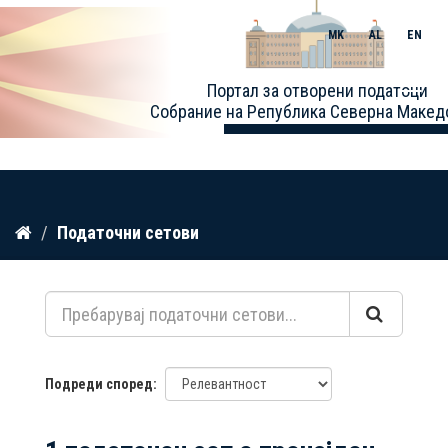
MK
AL
EN
Toggle
Портал за отворени податоци
naviga
Собрание на Република Северна Макед
Прескокнете
Податочни сетови
до
содржина
Подреди според