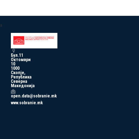
a
Бул.11
Октомври
10
1000
Скопје,
Република
Северна
Македонија
open.data@sobranie.mk
www.sobranie.mk