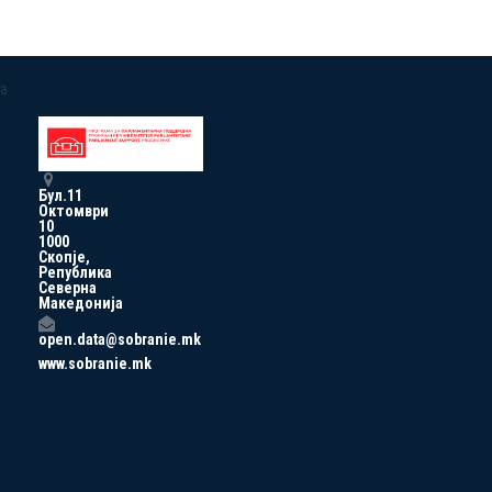
a
Бул.11
Октомври
10
1000
Скопје,
Република
Северна
Македонија
open.data@sobranie.mk
www.sobranie.mk