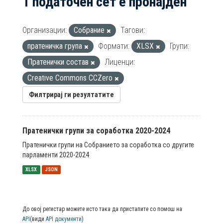
1 податочен сет е пронајден
Организации:
Собрание
Тагови:
пратеничка група
Формати:
XLSX
Групи:
Пратенички состав
Лиценци:
Creative Commons CCZero
Филтрирај ги резултатите
Пратенички групи за соработка 2020-2024
Пратенички групи на Собранието за соработка со другите
парламенти 2020-2024
XLSX
JSON
До овој регистар можете исто така да пристапите со помош на
API
(види
API документи
)