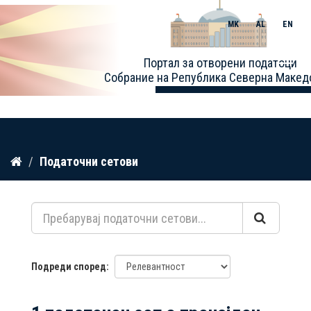
MK
AL
EN
Toggle
Портал за отворени податоци
naviga
Собрание на Република Северна Макед
Прескокнете
Податочни сетови
до
содржина
Подреди според