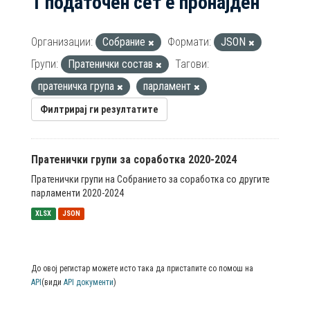
1 податочен сет е пронајден
Организации:
Собрание
Формати:
JSON
Групи:
Пратенички состав
Тагови:
пратеничка група
парламент
Филтрирај ги резултатите
Пратенички групи за соработка 2020-2024
Пратенички групи на Собранието за соработка со другите
парламенти 2020-2024
XLSX
JSON
До овој регистар можете исто така да пристапите со помош на
API
(види
API документи
)