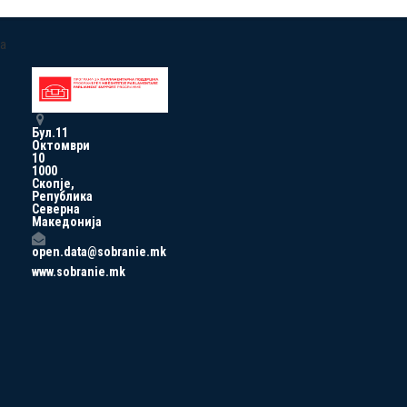
a
Бул.11
Октомври
10
1000
Скопје,
Република
Северна
Македонија
open.data@sobranie.mk
www.sobranie.mk