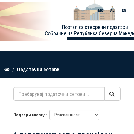
MK
AL
EN
Toggle
Портал за отворени податоци
naviga
Собрание на Република Северна Макед
Прескокнете
Податочни сетови
до
содржина
Подреди според