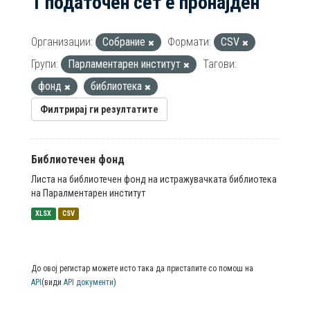
1 податочен сет е пронајден
Организации:
Собрание
Формати:
CSV
Групи:
Парламентарен институт
Тагови:
фонд
библиотека
Филтрирај ги резултатите
Библиотечен фонд
Листа на библиотечен фонд на истражувачката библиотека
на Паралментарен институт
XLSX
CSV
До овој регистар можете исто така да пристапите со помош на
API
(види
API документи
)