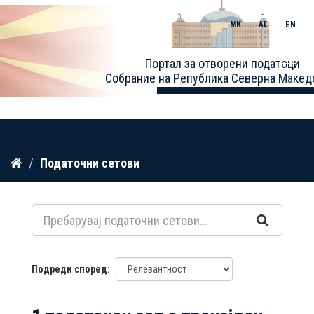
MK
AL
EN
Toggle
Портал за отворени податоци
naviga
Собрание на Република Северна Макед
Прескокнете
Податочни сетови
до
содржина
Подреди според