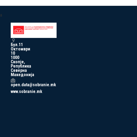
a
Бул.11
Октомври
10
1000
Скопје,
Република
Северна
Македонија
open.data@sobranie.mk
www.sobranie.mk