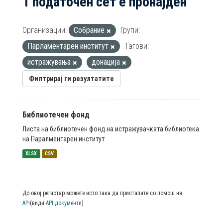
1 податочен сет е пронајден
Организации:
Собрание
Групи:
Парламентарен институт
Тагови:
истражувања
донација
Филтрирај ги резултатите
Библиотечен фонд
Листа на библиотечен фонд на истражувачката библиотека
на Паралментарен институт
XLSX
CSV
До овој регистар можете исто така да пристапите со помош на
API
(види
API документи
)