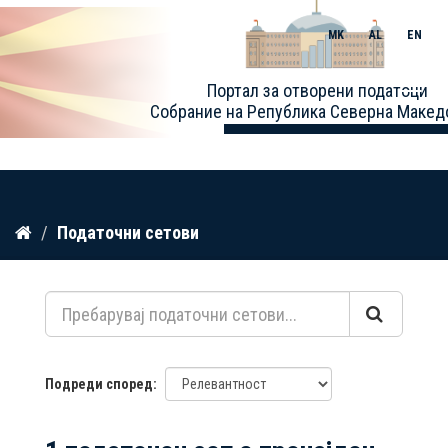
MK
AL
EN
Toggle
Портал за отворени податоци
naviga
Собрание на Република Северна Макед
Прескокнете
Податочни сетови
до
содржина
Подреди според