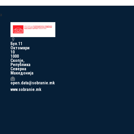
a
Бул.11
Октомври
10
1000
Скопје,
Република
Северна
Македонија
open.data@sobranie.mk
www.sobranie.mk