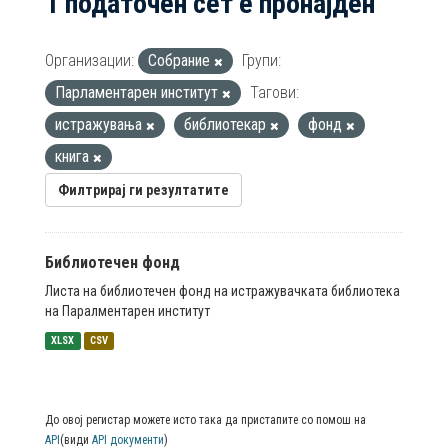
1 податочен сет е пронајден
Организации:
Собрание
Групи:
Парламентарен институт
Тагови:
истражувања
библиотекар
фонд
книга
Филтрирај ги резултатите
Библиотечен фонд
Листа на библиотечен фонд на истражувачката библиотека
на Паралментарен институт
XLSX
CSV
До овој регистар можете исто така да пристапите со помош на
API
(види
API документи
)