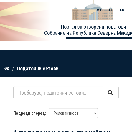
MK
AL
EN
Toggle
Портал за отворени податоци
naviga
Собрание на Република Северна Макед
Прескокнете
Податочни сетови
до
содржина
Подреди според