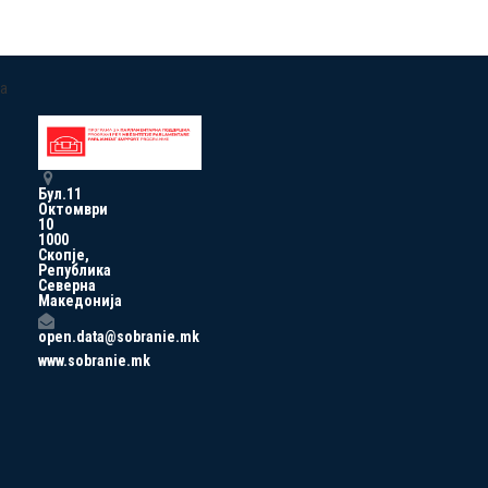
a
Бул.11
Октомври
10
1000
Скопје,
Република
Северна
Македонија
open.data@sobranie.mk
www.sobranie.mk