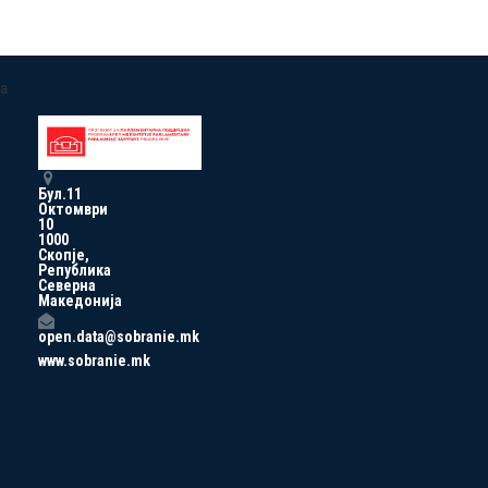
a
Бул.11
Октомври
10
1000
Скопје,
Република
Северна
Македонија
open.data@sobranie.mk
www.sobranie.mk