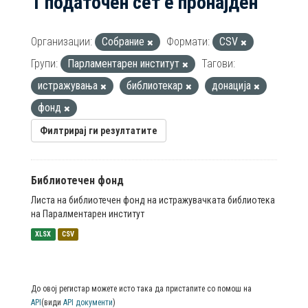
1 податочен сет е пронајден
Организации:
Собрание
Формати:
CSV
Групи:
Парламентарен институт
Тагови:
истражувања
библиотекар
донација
фонд
Филтрирај ги резултатите
Библиотечен фонд
Листа на библиотечен фонд на истражувачката библиотека
на Паралментарен институт
XLSX
CSV
До овој регистар можете исто така да пристапите со помош на
API
(види
API документи
)