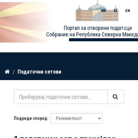
MK
AL
EN
Toggle
Портал за отворени податоци
naviga
Собрание на Република Северна Макед
Прескокнете
Податочни сетови
до
содржина
Подреди според