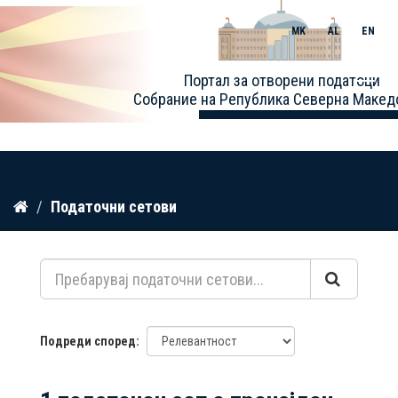
MK
AL
EN
Toggle
Портал за отворени податоци
naviga
Собрание на Република Северна Макед
Прескокнете
Податочни сетови
до
содржина
Подреди според