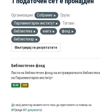
1 податочен сет е пронајден
Организации:
Собрание
Групи:
Парламентарен институт
Тагови:
библиотека
книга
фонд
библиотекар
Филтрирај ги резултатите
Библиотечен фонд
Листа на библиотечен фонд на истражувачката библиотека
на Паралментарен институт
XLSX
CSV
До овој регистар можете исто така да пристапите со помош на
API
(види
API документи
)