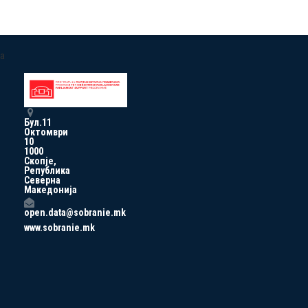
a
Бул.11
Октомври
10
1000
Скопје,
Република
Северна
Македонија
open.data@sobranie.mk
www.sobranie.mk