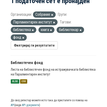
1 податочен сет е пронајден
Организации:
Собрание
Групи:
Парламентарен институт
Тагови:
библиотека
книга
библиотекар
фонд
Филтрирај ги резултатите
Библиотечен фонд
Листа на библиотечен фонд на истражувачката библиотека
на Паралментарен институт
XLSX
CSV
До овој регистар можете исто така да пристапите со помош на
API
(види
API документи
)