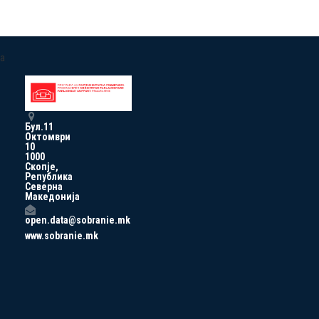
a
Бул.11
Октомври
10
1000
Скопје,
Република
Северна
Македонија
open.data@sobranie.mk
www.sobranie.mk