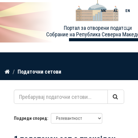
MK
AL
EN
Toggle
Портал за отворени податоци
naviga
Собрание на Република Северна Макед
Прескокнете
Податочни сетови
до
содржина
Подреди според