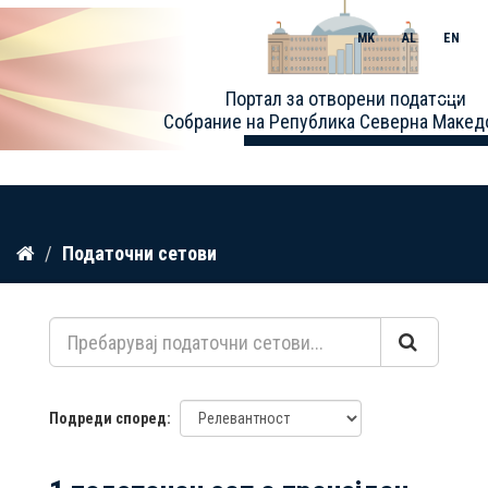
MK
AL
EN
Toggle
Портал за отворени податоци
naviga
Собрание на Република Северна Макед
Прескокнете
Податочни сетови
до
содржина
Подреди според