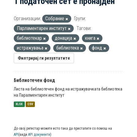
1 податочен сет е пронајден
Организации:
Собрание
Групи:
Парламентарен институт
Тагови:
библиотекар
донација
книга
истражувања
библиотека
фонд
Филтрирај ги резултатите
Библиотечен фонд
Листа на библиотечен фонд на истражувачката библиотека
на Паралментарен институт
XLSX
CSV
До овој регистар можете исто така да пристапите со помош на
API
(види
API документи
)