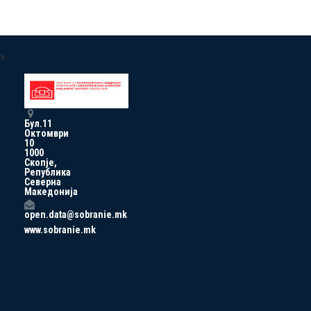
a
Бул.11
Октомври
10
1000
Скопје,
Република
Северна
Македонија
open.data@sobranie.mk
www.sobranie.mk