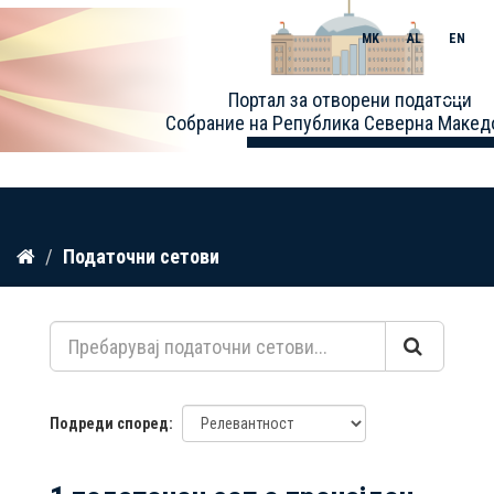
MK
AL
EN
Toggle
Портал за отворени податоци
naviga
Собрание на Република Северна Макед
Прескокнете
Податочни сетови
до
содржина
Подреди според