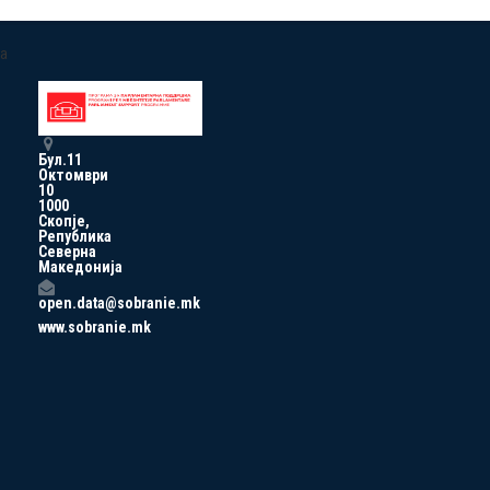
a
Бул.11
Октомври
10
1000
Скопје,
Република
Северна
Македонија
open.data@sobranie.mk
www.sobranie.mk