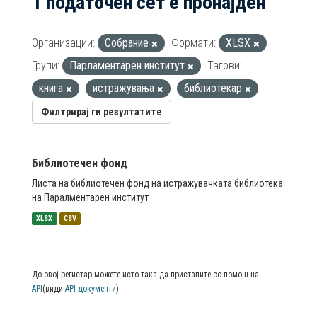
1 податочен сет е пронајден
Организации:
Собрание
Формати:
XLSX
Групи:
Парламентарен институт
Тагови:
книга
истражувања
библиотекар
Филтрирај ги резултатите
Библиотечен фонд
Листа на библиотечен фонд на истражувачката библиотека
на Паралментарен институт
XLSX
CSV
До овој регистар можете исто така да пристапите со помош на
API
(види
API документи
)