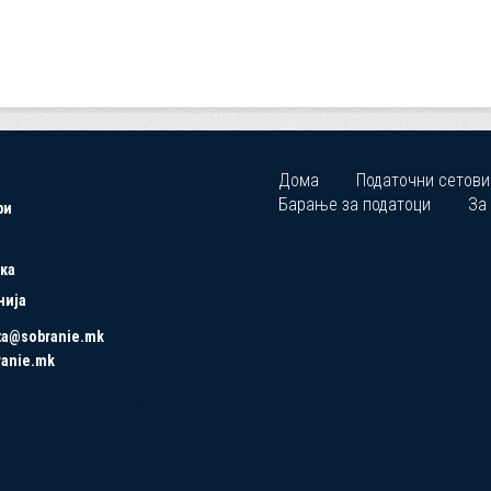
Дома
Податочни сетови
Барање за податоци
За
ри
ка
нија
ta@sobranie.mk
ranie.mk
Copyrights © 2021 All Rights Reserved by Asseco SEE.