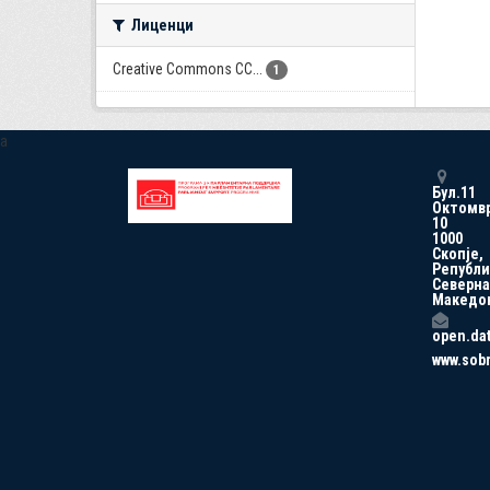
Лиценци
Creative Commons CC...
1
a
Бул.11
Октомв
10
1000
Скопје,
Републи
Северна
Македо
open.da
www.sob