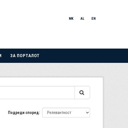
MK
AL
EN
И
ЗА ПОРТАЛОТ
Подреди според