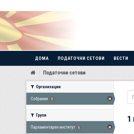
ДОМА
ПОДАТОЧНИ СЕТОВИ
ВЕСТИ
Прескокнете
Податочни сетови
до
содржина
Организации
Собрание
1
Групи
1
Парламентарен институт
1