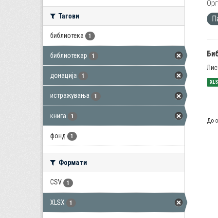
Орг
Тагови
П
библиотека
1
Би
библиотекар
1
Лис
донација
1
XL
истражувања
1
книга
1
До о
фонд
1
Формати
CSV
1
XLSX
1