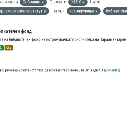
анизации:
Собрание
Формати:
XLSX
Групи:
арламентарен институт
Тагови:
истражувања
библиотек
блиотечен фонд
та на библиотечен фонд на истражувачката библиотека на Паралментарен 
SX
CSV
вој регистар можете исто така да пристапите со помош на
API
(види
API документи
)