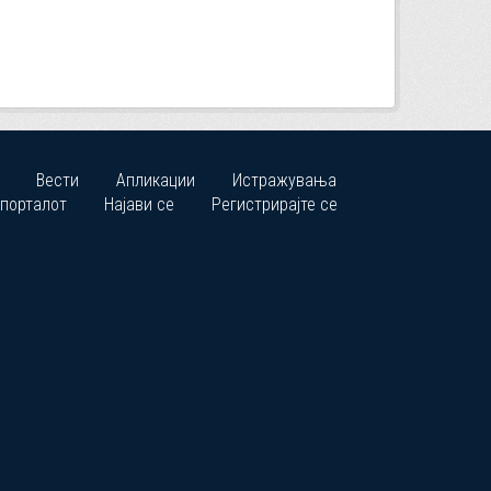
Вести
Апликации
Истражувања
 порталот
Најави се
Регистрирајте се