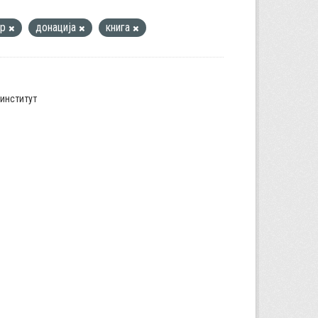
ар
донација
книга
институт