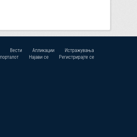
Вести
Апликации
Истражувања
 порталот
Најави се
Регистрирајте се