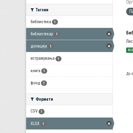
Орг
Тагови
П
библиотека
1
Би
библиотекар
1
Лис
донација
1
XL
истражувања
1
книга
1
До о
фонд
1
Формати
CSV
1
XLSX
1