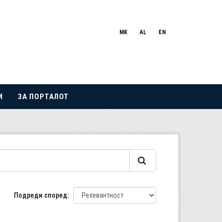
MK
AL
EN
И
ЗА ПОРТАЛОТ
Подреди според