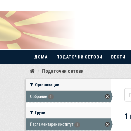
ДОМА
ПОДАТОЧНИ СЕТОВИ
ВЕСТИ
Прескокнете
Податочни сетови
до
содржина
Организации
Собрание
1
Групи
1
Парламентарен институт
1