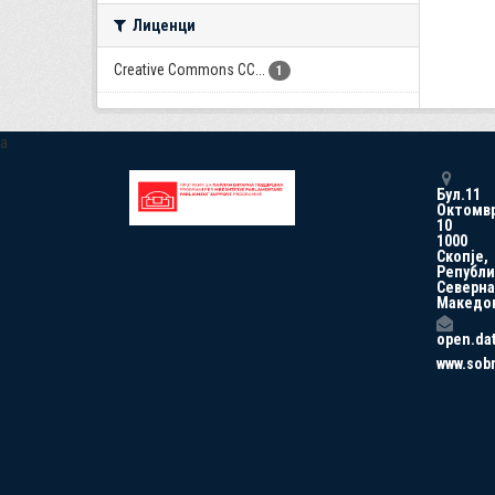
Лиценци
Creative Commons CC...
1
a
Бул.11
Октомв
10
1000
Скопје,
Републи
Северна
Македо
open.da
www.sob