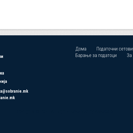
Дома
Податочни сетови
Барање за податоци
За
ри
ка
нија
ta@sobranie.mk
ranie.mk
Copyrights © 2021 All Rights Reserved by Asseco SEE.