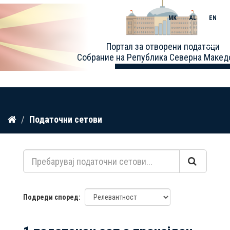
MK
AL
EN
Toggle
Портал за отворени податоци
naviga
Собрание на Република Северна Макед
Прескокнете
Податочни сетови
до
содржина
Подреди според