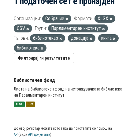
1 податочен сет е пронајден
Организации:
Собрание
Формати:
XLSX
CSV
Групи:
Парламентарен институт
Тагови:
библиотекар
донација
книга
библиотека
Филтрирај ги резултатите
Библиотечен фонд
Листа на библиотечен фонд на истражувачката библиотека
на Паралментарен институт
XLSX
CSV
До овој регистар можете исто така да пристапите со помош на
API
(види
API документи
)