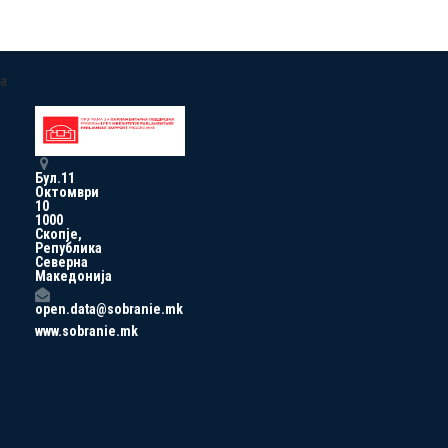
a
Бул.11
Октомври
10
1000
Скопје,
Република
Северна
Македонија
open.data@sobranie.mk
www.sobranie.mk