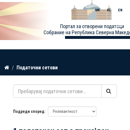
MK
AL
EN
Toggle
Портал за отворени податоци
naviga
Собрание на Република Северна Макед
Прескокнете
Податочни сетови
до
содржина
Подреди според