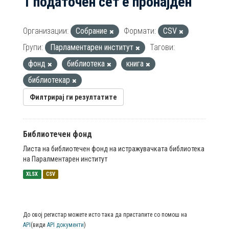
1 податочен сет е пронајден
Организации:
Собрание
Формати:
CSV
Групи:
Парламентарен институт
Тагови:
фонд
библиотека
книга
библиотекар
Филтрирај ги резултатите
Библиотечен фонд
Листа на библиотечен фонд на истражувачката библиотека
на Паралментарен институт
XLSX
CSV
До овој регистар можете исто така да пристапите со помош на
API
(види
API документи
)