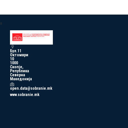
a
Бул.11
Октомври
10
1000
Скопје,
Република
Северна
Македонија
open.data@sobranie.mk
www.sobranie.mk